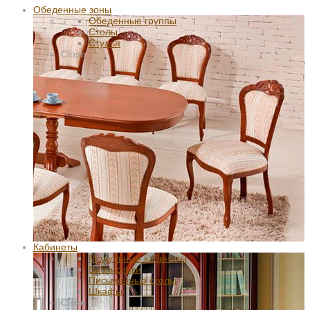
Обеденные зоны
Обеденные группы
Столы
Стулья
Close
Кабинеты
Модульные кабинеты
Библиотеки
Письменные столы
Шкафы
Close