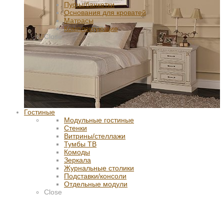
Пуфы/банкетки
Основания для кроватей
Матрасы
Комплектующие
Close
Гостиные
Модульные гостиные
Стенки
Витрины/стеллажи
Тумбы ТВ
Комоды
Зеркала
Журнальные столики
Подставки/консоли
Отдельные модули
Close