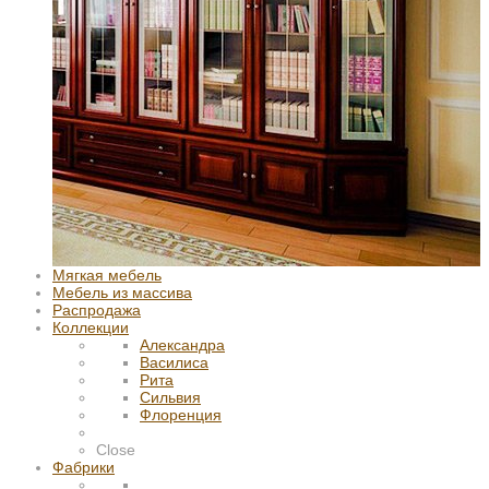
Мягкая мебель
Мебель из массива
Распродажа
Коллекции
Александра
Василиса
Рита
Сильвия
Флоренция
Close
Фабрики