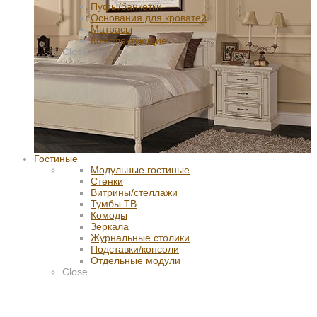
Пуфы/банкетки
Основания для кроватей
Матрасы
Комплектующие
Close
Гостиные
Модульные гостиные
Стенки
Витрины/стеллажи
Тумбы ТВ
Комоды
Зеркала
Журнальные столики
Подставки/консоли
Отдельные модули
Close