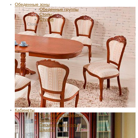
Обеденные зоны
Обеденные группы
Столы
Стулья
Close
Кабинеты
Модульные кабинеты
Библиотеки
Письменные столы
Шкафы
Close