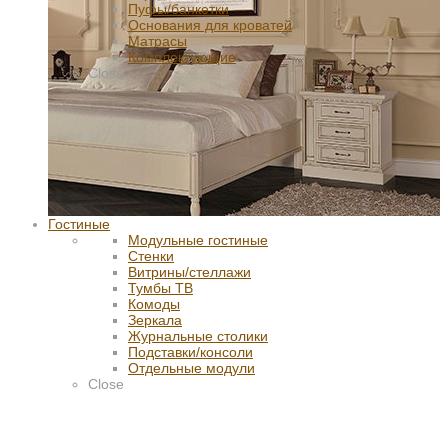
Пуфы/банкетки
Основания для кроватей
Матрасы
Комплектующие
Close
Гостиные
Модульные гостиные
Стенки
Витрины/стеллажи
Тумбы ТВ
Комоды
Зеркала
Журнальные столики
Подставки/консоли
Отдельные модули
Close