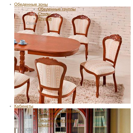
Обеденные зоны
Обеденные группы
Столы
Стулья
Close
Кабинеты
Модульные кабинеты
Библиотеки
Письменные столы
Шкафы
Close