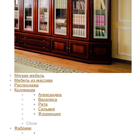
Мягкая мебель
Мебель из массива
Распродажа
Коллекции
Александра
Василиса
Рита
Сильвия
Флоренция
Close
Фабрики