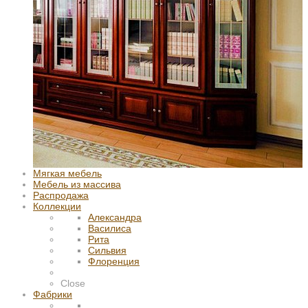
Мягкая мебель
Мебель из массива
Распродажа
Коллекции
Александра
Василиса
Рита
Сильвия
Флоренция
Close
Фабрики