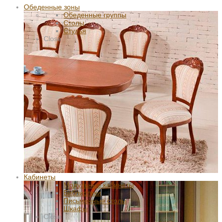
Обеденные зоны
Обеденные группы
Столы
Стулья
Close
Кабинеты
Модульные кабинеты
Библиотеки
Письменные столы
Шкафы
Close