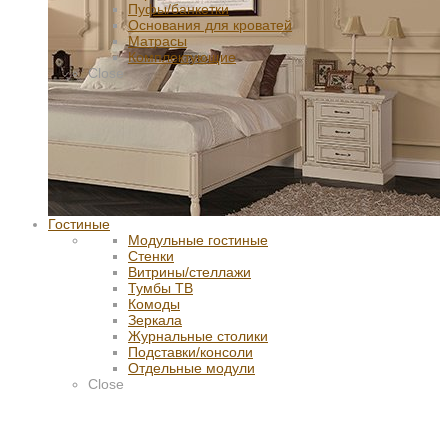
Пуфы/банкетки
Основания для кроватей
Матрасы
Комплектующие
Close
Гостиные
Модульные гостиные
Стенки
Витрины/стеллажи
Тумбы ТВ
Комоды
Зеркала
Журнальные столики
Подставки/консоли
Отдельные модули
Close