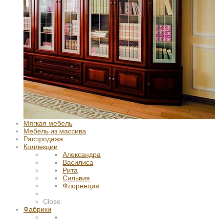
Мягкая мебель
Мебель из массива
Распродажа
Коллекции
Александра
Василиса
Рита
Сильвия
Флоренция
Close
Фабрики