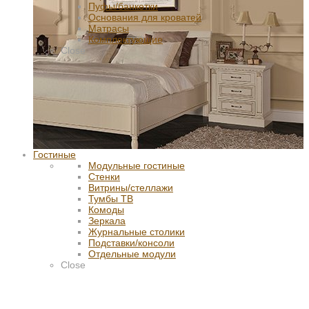
Пуфы/банкетки
Основания для кроватей
Матрасы
Комплектующие
Close
Гостиные
Модульные гостиные
Стенки
Витрины/стеллажи
Тумбы ТВ
Комоды
Зеркала
Журнальные столики
Подставки/консоли
Отдельные модули
Close