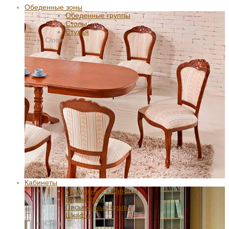
Обеденные зоны
Обеденные группы
Столы
Стулья
Close
Кабинеты
Модульные кабинеты
Библиотеки
Письменные столы
Шкафы
Close