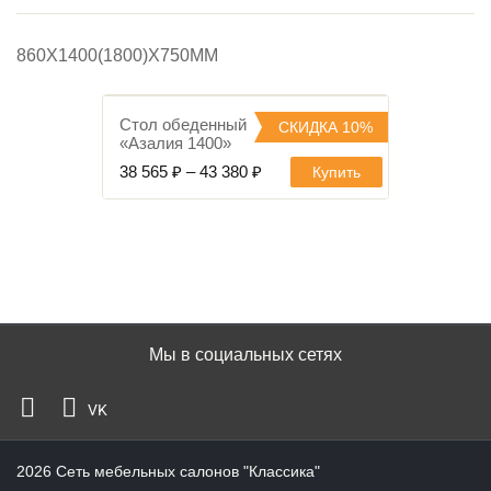
860Х1400(1800)Х750ММ
Стол обеденный
СКИДКА 10%
«Азалия 1400»
В избранное
38 565
₽
–
43 380
₽
Купить
Мы в социальных сетях
VK
2026
Сеть мебельных салонов "Классика"