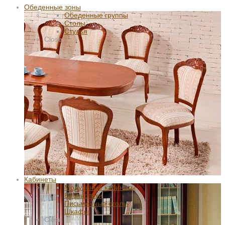
Обеденные зоны
Обеденные группы
Столы
Стулья
Close
Кабинеты
Модульные кабинеты
Библиотеки
Письменные столы
Шкафы
Close