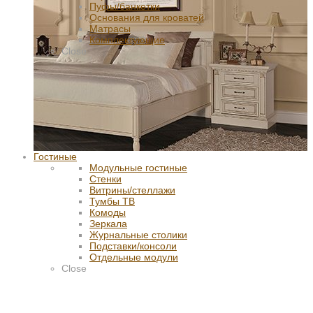
Пуфы/банкетки
Основания для кроватей
Матрасы
Комплектующие
Close
Гостиные
Модульные гостиные
Стенки
Витрины/стеллажи
Тумбы ТВ
Комоды
Зеркала
Журнальные столики
Подставки/консоли
Отдельные модули
Close