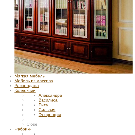
Мягкая мебель
Мебель из массива
Распродажа
Коллекции
Александра
Василиса
Рита
Сильвия
Флоренция
Close
Фабрики