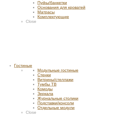
Пуфы/банкетки
Основания для кроватей
Матрасы
Комплектующие
Close
Гостиные
Модульные гостиные
Стенки
Витрины/стеллажи
Тумбы ТВ
Комоды
Зеркала
Журнальные столики
Подставки/консоли
Отдельные модули
Close