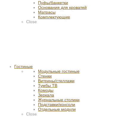
Пуфы/банкетки
Основания для кроватей
Матрасы
Комплектующие
Close
Гостиные
Модульные гостиные
Стенки
Витрины/стеллажи
Тумбы ТВ
Комоды
Зеркала
Журнальные столики
Подставки/консоли
Отдельные модули
Close